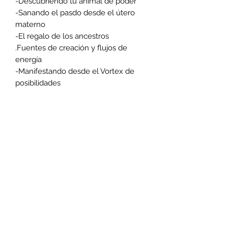
-Descubriendo tu animal de poder
-Sanando el pasdo desde el útero
materno
-El regalo de los ancestros
.Fuentes de creación y flujos de
energía
-Manifestando desde el Vortex de
posibilidades
6 sesiones en vivo de 4 horas
¿Cuándo?
Del 26 de abril al 31 de mayo, 2023
¿Dónde?
Los miércoles de 10:00 a.m. a 2:00