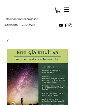
info@sandraorozco.online
whatsapp:
5540556583