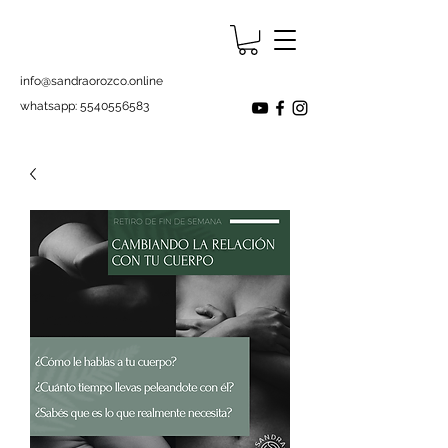
info@sandraorozco.online
whatsapp:
5540556583