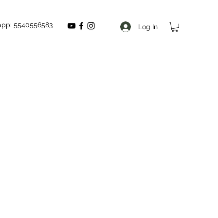
app: 5540556583
Log In