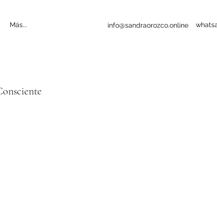
Más...
whats
info@sandraorozco.online
onsciente